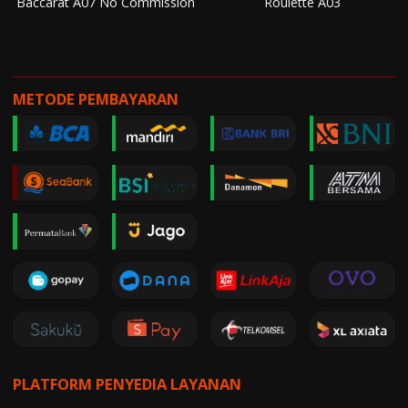
Baccarat A07 No Commission
Roulette A03
METODE PEMBAYARAN
PLATFORM PENYEDIA LAYANAN