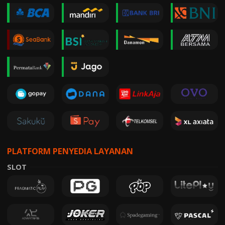
PLATFORM PENYEDIA LAYANAN
SLOT