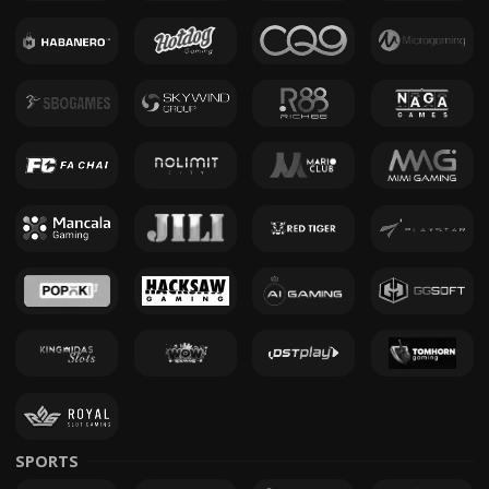
SPORTS