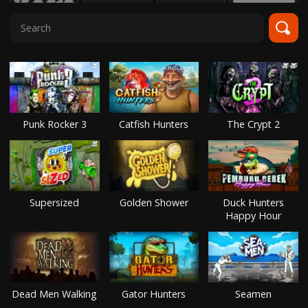
Punk Rocker 3
Catfish Hunters
The Crypt 2
Supersized
Golden Shower
Duck Hunters
Happy Hour
Dead Men Walking
Gator Hunters
Seamen