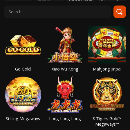
Go Gold
Xiao Wu Kong
Mahjong Jinpai
Si Ling Megaways
Long Long Long
8 Tigers Gold™
Megaways™