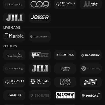
LIVE GAME
OTHERS