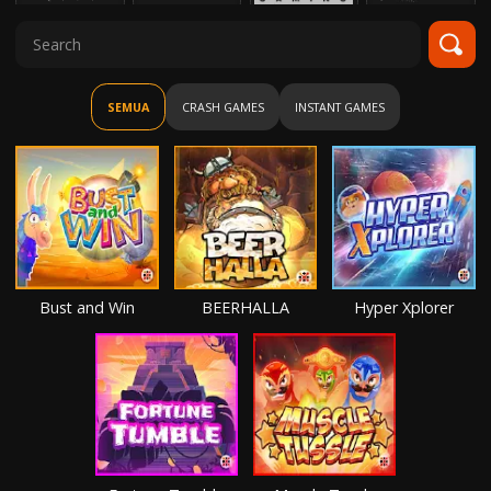
SEMUA
CRASH GAMES
INSTANT GAMES
Bust and Win
BEERHALLA
Hyper Xplorer