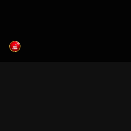
METODE PEMBAYARAN