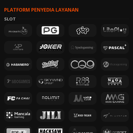
PLATFORM PENYEDIA LAYANAN
SLOT