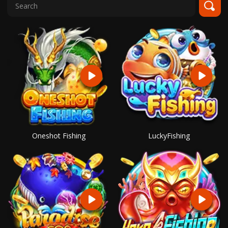
Oneshot Fishing
LuckyFishing